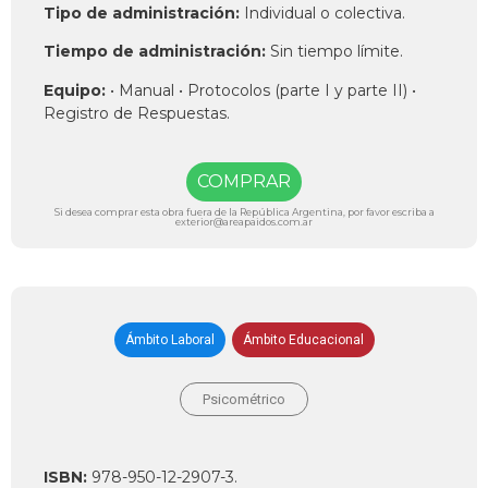
Tipo de administración:
Individual o colectiva.
Tiempo de administración:
Sin tiempo límite.
Equipo:
• Manual • Protocolos (parte I y parte II) •
Registro de Respuestas.
COMPRAR
Si desea comprar esta obra fuera de la República Argentina, por favor escriba a
exterior@areapaidos.com.ar
Ámbito Laboral
Ámbito Educacional
Psicométrico
ISBN:
978-950-12-2907-3.